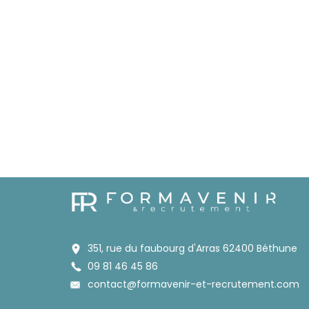
351, rue du faubourg d'Arras 62400 Béthune
09 81 46 45 86
contact@formavenir-et-recrutement.com