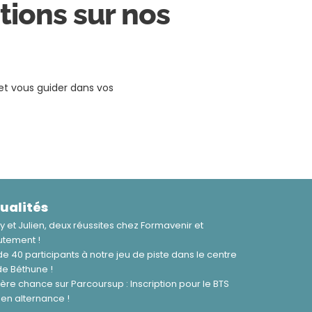
tions sur nos
t vous guider dans vos
ualités
 et Julien, deux réussites chez Formavenir et
utement !
de 40 participants à notre jeu de piste dans le centre
 de Béthune !
ère chance sur Parcoursup : Inscription pour le BTS
en alternance !