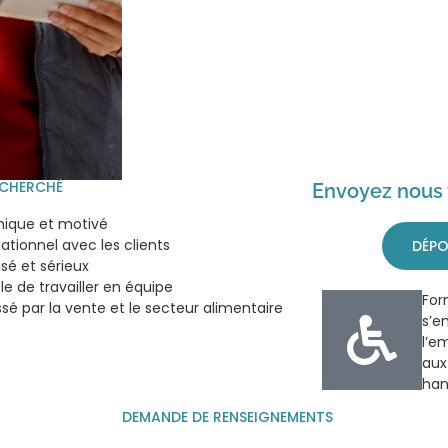
ECHERCHÉ
Envoyez nous 
ique et motivé
lationnel avec les clients
DÉPO
sé et sérieux
e de travailler en équipe
For
ssé par la vente et le secteur alimentaire
s’e
l’e
aux
han
DEMANDE DE RENSEIGNEMENTS